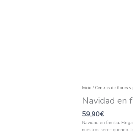
Navidad
Inicio
/
Centros de flores y 
en
Navidad en f
familia
cantidad
59,90
€
Navidad en familia. Eleg
nuestros seres querido.