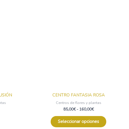
Rango
Este
de
producto
precios:
desde
tiene
85,00€
múltiples
hasta
variantes.
160,00€
Las
opciones
se
pueden
elegir
en
la
página
de
USIÓN
CENTRO FANTASIA ROSA
producto
ntas
Centros de flores y plantas
85,00
€
-
160,00
€
Seleccionar opciones