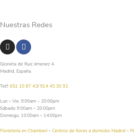
Nuestras Redes
I
F
n
a
s
c
t
e
Glorieta de Ruiz Jimenez 4.
a
b
Madrid, España.
g
o
r
o
Telf:
651 10 87 43
/
914 45 30 92
a
k
m
-
Lun – Vie, 9:00am – 20:00pm
f
Sábado 9:00am – 20:00pm
Domingo, 10:00am – 14:00pm
Floristería en Chamberí
–
Centros de flores a domicilio Madrid
–
F