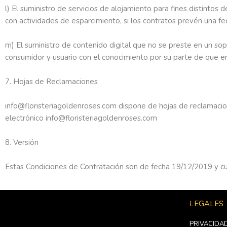
l) El suministro de servicios de alojamiento para fines distintos 
con actividades de esparcimiento, si los contratos prevén una fe
m) El suministro de contenido digital que no se preste en un s
consumidor y usuario con el conocimiento por su parte de que e
7. Hojas de Reclamaciones
info@floristeriagoldenroses.com dispone de hojas de reclamacione
electrónico info@floristeriagoldenroses.com
8. Versión
Estas Condiciones de Contratación son de fecha 19/12/2019 y cu
LEGALES
PRIVACIDA