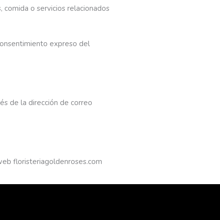
s, comida o servicios relacionados
 consentimiento expreso del
és de la dirección de correo
web floristeriagoldenroses.com