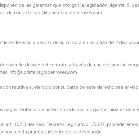
sponen de las garantías que otorgan la legislación vigente. Si de
ail de contacto info@floristeriagoldenroses.com
o tiene derecho a desistir de su compra en un plazo de 2 días lab
decisión de desistir del contrato a través de una declaración ineq
email info@floristeriagoldenroses.com
ación relativa al ejercicio por su parte de este derecho sea envia
 pagos recibidos de usted, no incluidos los gastos iniciales de en
el art. 107.3 del Real Decreto Legislativo 1/2007, procederemos 
r nos remita prueba suficiente de su devolución.