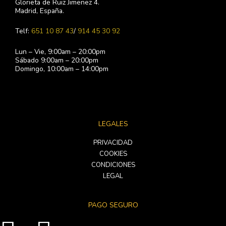
Glorieta de Ruiz Jimenez 4.
a
b
Madrid, España.
g
o
r
o
a
k
Telf:
651 10 87 43
/
914 45 30 92
m
-
f
Lun – Vie, 9:00am – 20:00pm
Sábado 9:00am – 20:00pm
Domingo, 10:00am – 14:00pm
LEGALES
PRIVACIDAD
COOKIES
CONDICIONES
LEGAL
PAGO SEGURO