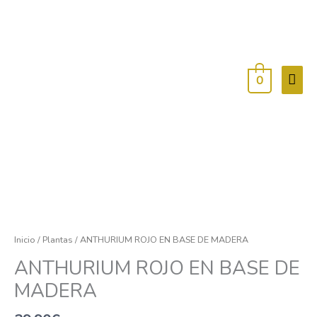
Men
princ
0
ANTHURIUM
ROJO
EN
Inicio
/
Plantas
/ ANTHURIUM ROJO EN BASE DE MADERA
BASE
ANTHURIUM ROJO EN BASE DE
DE
MADERA
MADERA
cantidad