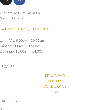
n
a
s
c
t
e
Glorieta de Ruiz Jimenez 4.
Madrid, España.
a
b
g
o
Telf:
651 10 87 43
/
914 45 30 92
r
o
a
k
Lun – Vie, 9:00am – 20:00pm
m
-
Sábado 9:00am – 20:00pm
f
Domingo, 10:00am – 14:00pm
LEGALES
PRIVACIDAD
COOKIES
CONDICIONES
LEGAL
PAGO SEGURO