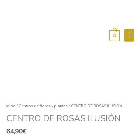
Men
princ
0
CENTRO
DE
ROSAS
Inicio
/
Centros de flores y plantas
/ CENTRO DE ROSAS ILUSIÓN
ILUSIÓN
CENTRO DE ROSAS ILUSIÓN
cantidad
64,90
€