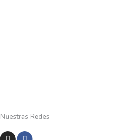
Nuestras Redes
I
F