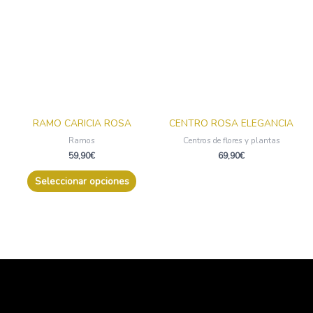
tiene
múltiples
variantes.
Las
opciones
se
pueden
elegir
RAMO CARICIA ROSA
CENTRO ROSA ELEGANCIA
en
Ramos
Centros de flores y plantas
la
59,90
€
69,90
€
página
de
Seleccionar opciones
producto