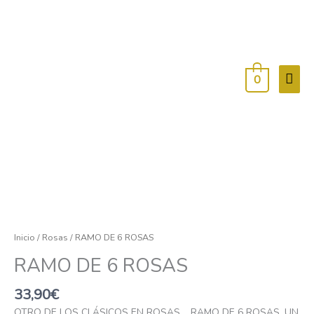
Men
princ
0
RAMO
DE
6
Inicio
/
Rosas
/ RAMO DE 6 ROSAS
ROSAS
RAMO DE 6 ROSAS
cantidad
33,90
€
OTRO DE LOS CLÁSICOS EN ROSAS, RAMO DE 6 ROSAS, UN