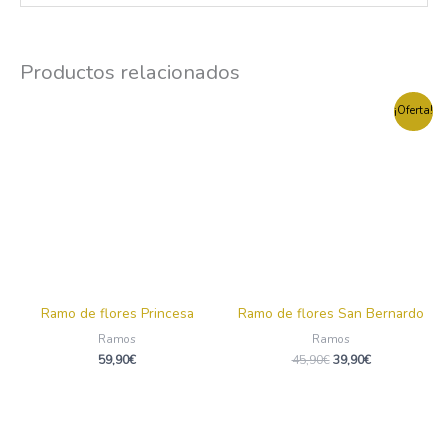
Productos relacionados
El
El
¡Oferta!
precio
precio
original
actual
era:
es:
45,90€.
39,90€.
Ramo de flores Princesa
Ramo de flores San Bernardo
Ramos
Ramos
59,90
€
45,90
€
39,90
€
Este
producto