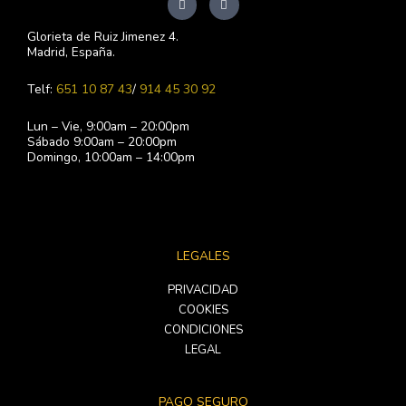
n
a
s
c
t
e
Glorieta de Ruiz Jimenez 4.
a
b
Madrid, España.
g
o
r
o
a
k
Telf:
651 10 87 43
/
914 45 30 92
m
-
f
Lun – Vie, 9:00am – 20:00pm
Sábado 9:00am – 20:00pm
Domingo, 10:00am – 14:00pm
LEGALES
PRIVACIDAD
COOKIES
CONDICIONES
LEGAL
PAGO SEGURO