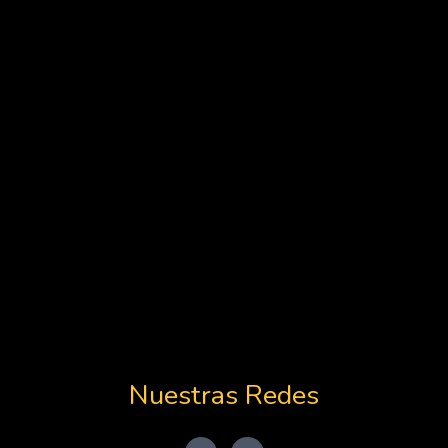
Nuestras Redes
I
F