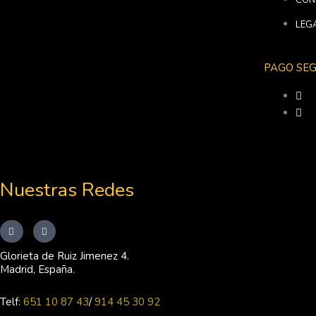
LEG
PAGO SE
Nuestras Redes
I
F
n
a
s
c
t
e
Glorieta de Ruiz Jimenez 4.
a
b
Madrid, España.
g
o
r
o
a
k
m
-
Telf:
651 10 87 43
/
914 45 30 92
f