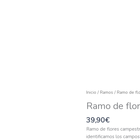
Ramo
Inicio
/
Ramos
/ Ramo de fl
de
Ramo de flo
flores
campestre
39,90
€
cantidad
Ramo de flores campestre,
identificamos los campos