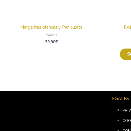
Margaritas blancas y Paniculata
RA
Ramos
39,90
€
S
LEGALES
PRI
COO
CON