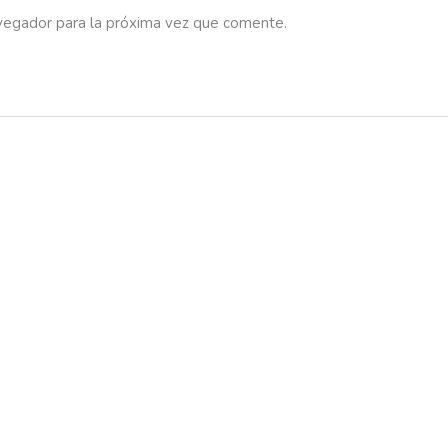
vegador para la próxima vez que comente.
Este
producto
tiene
múltiples
variantes.
Las
opciones
se
pueden
elegir