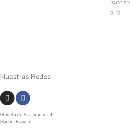
PAGO SE
Nuestras Redes
I
F
n
a
s
c
t
e
Glorieta de Ruiz Jimenez 4.
a
b
Madrid, España.