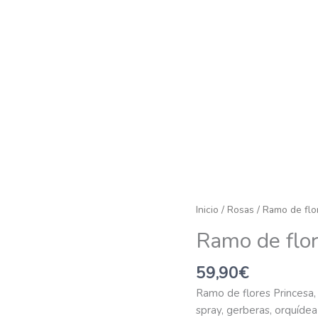
Ramo
Inicio
/
Rosas
/ Ramo de flo
de
Ramo de flor
flores
Princesa
59,90
€
cantidad
Ramo de flores Princesa,
spray, gerberas, orquídea