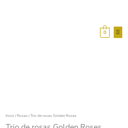
Men
princ
0
Trio
de
rosas
Golden
Roses
cantidad
Inicio
/
Rosas
/ Trio de rosas Golden Roses
Trio de rosas Golden Roses