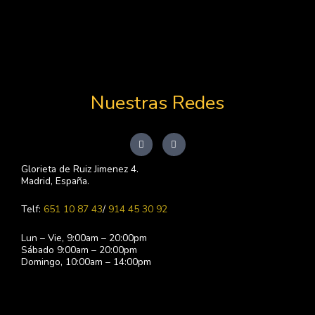
Nuestras Redes
I
F
n
a
s
c
t
e
Glorieta de Ruiz Jimenez 4.
a
b
Madrid, España.
g
o
r
o
a
k
Telf:
651 10 87 43
/
914 45 30 92
m
-
f
Lun – Vie, 9:00am – 20:00pm
Sábado 9:00am – 20:00pm
Domingo, 10:00am – 14:00pm